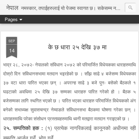
नेपाल
नमस्कार, तपाईहरुलाई यो पेजमा स्वागत छ। सकेसम्म नया तथा रोचक जानकारी, समाचार पस्कने छु।
Pages
SEP
के छ धारा २५ देखि ३७ मा
14
भाद्र २८, २०७२- नेपालको संविधान २०७२ को परिमार्जित विधेयकका धाराहरुमाथि
दोस्रो दिन संविधानसभामा मतदान भइरहेको छ । साँझ साढे ४ बजेसम्म विधेयकका
३७ वटा धारा पारित भएका छन् । अपरान्ह साढे ३ बजे पुनः बसेको बैठकले १
घढटाको अवधिमा २५ देखि ३७ सम्मका धाराहरु पारित गरेको हो । बैठक ५
बजेसम्मका लागि स्थगित भएको छ । पारित भएका धाराहरु परिमार्जित विधेयकको अंग
बनेको सभाध्यक्ष सुवासचन्द्र नेम्वाङले संविधानसभा बैठकमा घोषणा गरेका छन् ।
धाराहरुमाथि परेका संसोधन प्रस्तावहरुमाथि ध्वनी मतद्वारा मतदान गराइएको छ ।
२५. सम्पत्तिको हक :
(१) प्रत्येक नागरिकलाई कानूनको अधीनमा रही
सम्पत्ति आर्जन गर्ने, भोग गर्ने,