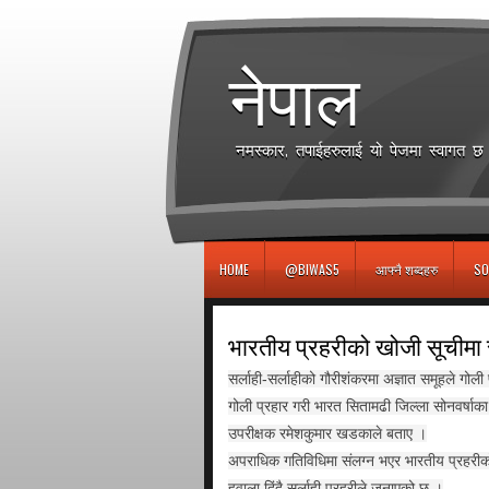
игровые автоматы
नेपाल
नमस्कार, तपाईहरुलाई यो पेजमा स्वागत 
HOME
@BIWAS5
आफ्नै शब्दहरु
SO
भारतीय प्रहरीको खोजी सूचीमा रह
सर्लाही-सर्लाहीको गौरीशंकरमा अज्ञात समूहले गोल
गोली प्रहार गरी भारत सितामढी जिल्ला सोनवर्षाका
उपरीक्षक रमेशकुमार खडकाले बताए ।
अपराधिक गतिविधिमा संलग्न भएर भारतीय प्रहरीको
हवाला दिंदै सर्लाही प्रहरीले जनाएको छ ।