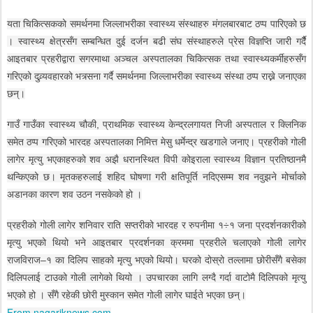
यता चिकित्सकको समर्थनमा जिल्लाभरीका स्वास्थ्य संस्थाहरु मंगलबारबाट ठप्प पारिएको छ
। स्वास्थ्य क्षेत्रसँग सम्बन्धित दुई दर्जन बढी संघ संस्थाहरुले प्रेस विज्ञप्ति जारी गर्दैै
आइतबार प्रहरीद्वारा सगरमाथा अञ्चल अस्पतालका चिकित्सक तथा स्वास्थ्यकर्मीहरुसँग
गरिएको दुव्र्यवहारको भत्र्सना गर्दै समर्थनमा जिल्लाभरीका स्वास्थ्य संस्था ठप्प राख्ने जनाएका
छन्।
गाउँ गाउँका स्वास्थ्य चौकी, प्राथमिक स्वास्थ्य केन्द्रलगायत निजी अस्पताल र क्लिनिक
समेत ठप्प गरिएको भारदह अस्पतालका निमित्त मेसु धर्मेन्द्र खडगाले जनाए। प्रहरीको गोली
लागेर मृत्यु भएकाहरुको शव अझै धरानस्थित विपी कोइराला स्वास्थ्य विज्ञान प्रतिष्ठानमै
थन्किएको छ। मृतकहरुलाई शहिद घोषणा गरी क्षतिपूर्ति नदिएसम्म शव नवुझने मोर्चाको
अडानका कारण शव उठन नसकेको हो ।
प्रहरीको गोली लागेर शनिवार राति सप्तरीको भारदह र रुपनीमा १÷१ जना प्रदर्शनकारीको
मृत्यु भएको थियो भने आइतबार प्रदर्शनका क्रममा प्रहरीले चलाएको गोली लागेर
राजविराज–१ का दिलिप साहको मृत्यु भएको थियो। घरको दोस्रो तल्लामा छोरीसँगै बसेका
दिलिपलाई टाउको गोली लागेको थियो । उपचारका लागि लग्दै गर्दा वाटोमै दिलिपको मृत्यु
भएको हो । सँगै रहेकी छोरी मुस्कान समेत गोली लागेर घाईते भएका छन्।
From nagariknews.com