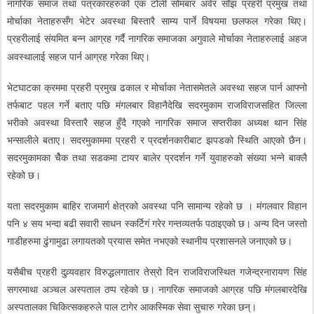
नागरिक समाज तथा पत्रकारहरुको एक टोली सोमबार अवेर साँझ प्रहरी प्रमुख तथा
मोर्चाका नेताहरुसँग भेटेर अवस्था बिस्तारै साम्य पार्ने विषयमा छलफल गरेका थिए।
प्रहरीलाई संयमित बन्न आग्रह गर्दै नागरिक समाजका अगुवाले मोर्चाका नेताहरुलाई अहज
अवस्थालाई सहज पार्न आग्रह गरेका थिए।
भेटघाटका क्रममा प्रहरी प्रमुख ढकाल र मोर्चाका नेतासमेतले अवस्था सहज पार्न आफ्नो
तर्फबाट पहल गर्ने बताए पछि मंगलबार विहानैदेखि सदरमुकाम राजविराजसहित जिल्ला
भरीको अवस्था विस्तारै सहज हुँदै गएको नागरिक समाज सप्तरीका अध्यक्ष थान सिंह
भन्सालीले बताए। सदरमुकाममा प्रहरी र प्रदर्शनकारीबाट झपडको स्थिति आएको छैन।
सदरमुकामका चेैक तथा सडकमा टायर बालेर प्रदर्शन गर्ने युवाहरुको संख्या भन्ने बाक्लै
रहेको छ।
यता सदरमुकाम बाहिर राजमार्ग क्षेत्रको अवस्था पनि सामान्य रहेको छ । मंगलवार विहान
पनि ४ सय भन्दा बढी सवारी साधन स्कर्टिगं गरेर गन्तव्यतर्फ पठाइएको छ। अन्य दिन जस्तो
गाडीहरुमा ढुंगामुढा लगायतको प्रयास समेत नभएको स्थानीय प्रशासनले जनाएको छ।
यसैबीच प्रहरी दुव्र्यवहार विरुद्धलगातार तेस्रो दिन राजविराजस्थित गजेन्द्रनारायण सिंह
सगरमाथा अञ्चल अस्पताल ठप्प रहेको छ। नागरिक समाजको आग्रह पछि मंगलबारदेखि
अस्पतालका चिकित्सकहरुले पाल टागेर आकस्मिक सेवा सुचारु गरेका छन्।