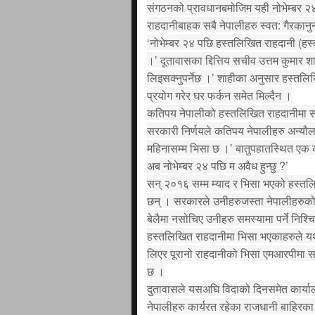
संगठनको प्रावधानबमोजिम यही नोभेम्बर २
राहदानीबाहक सबै नेपालीहरु स्वत: गैरकानु
‘नोभेम्बर २४ पछि हस्तलिखित राहदानी (हस्
।’ दूतावासका द्दित्तिय सचीव उत्तम कुमार श
लिइसक्नुपर्नेछ ।’ शाहीका अनुसार हस्तलि
प्रयोग गरेर घर फर्कन समेत मिल्दैन ।
कतिपय नेपालीको हस्तलिखित राहदानीमा सन
सरकारी निर्णयले कतिपय नेपालीहरु अन्यौलमा
महिनासम्म भिसा छ ।’ बातुपहातस्थित एक कम्
अब नोभेम्बर २४ पछि म अवैध हुन्छु ?’
सन् २०१६ सम्म म्याद र भिसा भएको हस्तलि
छन् । सरकारले उनीहरुजस्ता नेपालीहरुको स
बेलैमा नसोचिए उनीहरु समस्यामा पर्ने निश्
हस्तलिखित राहदानीमा भिसा भएकाहरुले यथा
लिएर पूरानो राहदानीको भिसा एमआरपीमा सार
छ ।
दुतावासले यसअघि विदाको दिनसमेत कार्या
नेपालीहरु कार्यरत रहेका राजधानी बाहिरका क