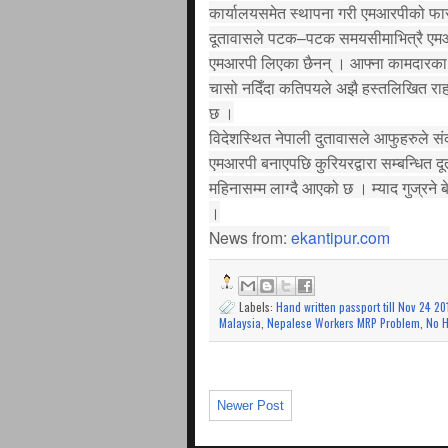
कार्यालयसमेत स्थापना गरी एमआरपीको फा
दूतावासले पटक–पटक समयसीमाभित्रै एमआर
एमआरपी लिएका छैनन् । आफ्ना कामदारका
चासो नदिँदा कतिपयले अझै हस्तलिखित राहद
छ ।
विदेशस्थित नेपाली दुतावासले आफुहरुले स
एमआरपी बनाएपछि कुरियरद्वारा सम्बन्धित दू
महिनासम्म लाग्दै आएको छ । म्याद गुज्रने ब
।
News from:
ekantipur.com
Labels:
Hand written passport till Nov 24 20
Malaysia
,
Nepalese Workers MRP Problem
,
No H
Newer Post