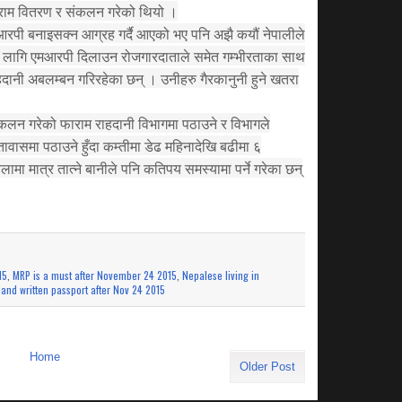
राम वितरण र संकलन गरेको थियो ।
पी बनाइसक्न आग्रह गर्दै आएको भए पनि अझै कयौं नेपालीले
 लागि एमआरपी दिलाउन रोजगारदाताले समेत गम्भीरताका साथ
ानी अबलम्बन गरिरहेका छन् । उनीहरु गैरकानुनी हुने खतरा
ंकलन गरेको फाराम राहदानी विभागमा पठाउने र विभागले
तावासमा पठाउने हुँदा कम्तीमा डेढ महिनादेखि बढीमा ६
ेलामा मात्र तात्ने बानीले पनि कतिपय समस्यामा पर्ने गरेका छन्
15
,
MRP is a must after November 24 2015
,
Nepalese living in
and written passport after Nov 24 2015
Home
Older Post