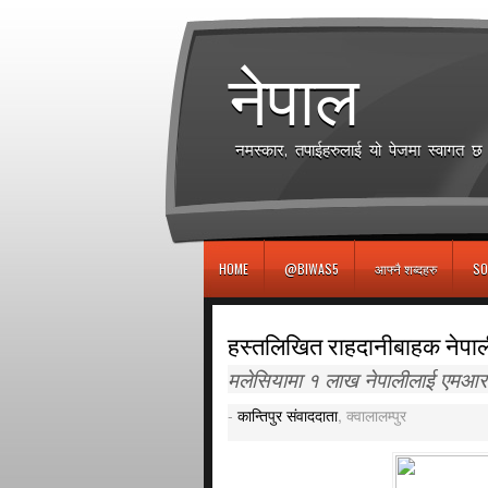
игровые автоматы
नेपाल
नमस्कार, तपाईहरुलाई यो पेजमा स्वागत 
HOME
@BIWAS5
आफ्नै शब्दहरु
SO
हस्तलिखित राहदानीबाहक नेपाली
मलेसियामा १ लाख नेपालीलाई एमआर
-
कान्तिपुर संवाददाता
, क्वालालम्पुर