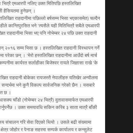
४ भित्रै एमआरपी नलिए उक्त मितिपछि हस्तलिखित
नी हैसियतमा हुनेछन् ।
तलिखित राहदानीमा पछिल्लो बर्षसम्म भिसा भएकासमेत) चल्दैन
ाहीले कान्तिपुरसित भने ‘त्यसैले यही मितिभित्रै सबैले एमआरपी
खित राहदानीमा भिसा भए पनि नोभेम्बर २४ पछि उक्त राहदानी
् २०१६ सम्म भिसा छ । हस्तलिखित राहदानी विस्थापन गर्ने
 परेका छन् । ‘मेरो हस्तलिखित राहदानीमा आउँदो बर्ष मार्च
पनीमा कार्यरत सर्लाहीका बिजेश्वर रायले जिज्ञासा राखे ‘के
खित राहदानी बोकेका रायजस्तै नेपालीहरु यतिखेर अन्यौलमा
न्दर्भमा भने कुनै विकल्प सार्वजनिक गरेको छैन । यसबारे
चित छ ।
सक्य चाँडो (नोभेम्बर २४ भित्रै) दुतावासमार्फत एमआरपी
्नुपर्नेछ । उक्त समयावधि सकिन करिब ३ साता मात्रै बाँकी
लय संचालन गरि सेवा दिएको थियो । उसले बढी संख्यामा
्षेत्र जोहोर र पेनाङ सहरमा सम्पर्क कार्यालय र कन्सुलेट