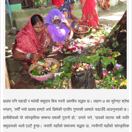
छठमा पनि पहाडी र मधेसी समुदाय बिच यस्तै आत्मीय सद्भाव छ। लहान ७ का सुरेन्द्र श्रेष्ठ
भन्छन्, 'वर्षौं भयो छठमा हाम्रो अर्घ छिमेकी प्रदीप गुप्ताकी आमाले चढाउँदै आउनुभएको छ।
हामीबीचको यो सांस्कृतिक सम्बन्ध दशकौं पुरानो हो,' उनले भने, 'छठको घाटमा सबै जाति
समुदायको थलो एउटै हुन्छ। जसरी यहाँको समाजमा सद्भाव छ, त्यसैगरी यहाँको सांस्कृतिक