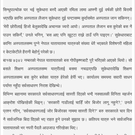
सिन्धुपाल्चोक घर भई सुकेधारा बस्दै आएकी रमिला लामा आफ्नी दुई वर्षकी छोरी बिरामी
भएपछि कान्ति अस्पताल लैजान सुकेधारा दुई घन्टासम्म कुर्दासमेत अस्पताल जान सकिनन्।
'मेरी छोरीलाई हिजो बेलुकादेखि अचानक ज्वरो आयो। अस्पताल लैजान बस कुरेको बस नै
पाउन सकिनँ,' उनले भनिन्, 'बस आए पनि खुट्टा राख्ने ठाउँ पनि पाइएन।' सुकेधाराबाट
कान्ति अस्पतालसम्म पुग्ने नेपाल यातायातमा यात्रुको संख्या धेरै भएकाले विशेषगरी महिला
र केटाकेटीले हैरानी बेहोर्नु परेको छ।
बा१ख ७३४२ नम्बरको नेपाल यातायातको बस गोपीकृष्णबाटै पुरै भरिएको आएको थियो। सो
बसले शिक्षण अस्पतालसम्म यात्रीलाई बसमा नचढाएपछि सुकेधारादेखि शिक्षण
अस्पतालसम्म बस कुरेर बसेका यात्रु हेरेको हेर्यैा भए। कार्यालय समयमा सवारी साधन
पर्याप्त नहुँदा सर्वसाधारण निराश देखिन्थे।
विभिन्न बहानामा सरकारले सर्वसाधारणलाई सास्ती दिएको भन्दै नक्सालकी विनिता महर्जन
आक्रोश पोखिरहेकी थिइन्। 'सरकारी गाडीलाई चाहिँ जोर बिजोर लागू नहुने?,' उनले
प्रश्न गरिन्, 'सर्वसाधारणलाई जोर बिजोरका नाममा सास्ती दिने?' बरु सरकारले चार दिन
नै सार्वजनिक बिदा दिएको भए राहत हुने उनको सुझाव छ। कतिपय यात्रु भने सार्वजनिक
यातायातको भर नपरी पैदलै आउजाउ गरिरहेका थिए।