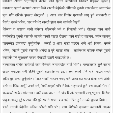
कपनकी अंगिता भट्टराईले कलेज जान पुरानो बसपार्कमा निकैबेर माइक्रो कुरिन्।
कपनबाट पुरानो बसपार्क आउन किनै सास्ती बेहोरेकी अंगिताले पुरानो बसपार्कबाट लगनखेल
पुग्न पनि उत्तिकै झन्झट खेप्नुपर्यो । 'आज जोर बिजोर प्रणाली लागू हुने जानकारी त
थियो,' उनले भनिन्, 'तर यतिधेरै सास्ती होला भन्ने सोचेकी थिइनँ।'
धेरैजना त ससाना नानी बोकेका महिलाको भने त बिचल्ली भयो। दोलखा जान सानी
नानीसहित पुरानो बसपार्क आएकी कान्छी शाहले दोलखा जाने गाडी त पाइनन्, फर्केर बालाजु
जानसमेत तीनघन्टा कुर्नुपर्योक। 'मलाई त आज गाडी चल्दैन भन्ने थाहै थिएन,' उनले
भनिन्, 'बिहानै पुरानो बसपार्क आउँदा त पुरै खाली रहेछ।' सार्कस्थल नजिकै रहेको पुरानो
बसपार्क पनि सुरक्षाको कारण देखाउँदै खाली गराइएको छ।
नक्सालका राविश शर्मालाई काम विशेषले जाउलाखेल नगई थियो। नक्सालबाट कुनै सवारी
साधन नपाएका उनी हिँडेरै पुरानो बसपार्कसम्म आए। तर, त्यहाँ पनि गाडी पाउन उनले
करिब दुई घन्टा कुर्नुपर्योह। 'अरु सवारी साधान नपाए पनि साझा बस चल्छ होला भन्ने सोचेर
यहाँसम्म हिँडेर आएँ,' उनले भने, 'यहाँ आएको पनि निकैबेर भइसक्यो कुनै बस आएको छैन।'
सरकारले सार्क सम्मेलनमा सवारी व्यवस्थापन गर्न जोर बिजोर प्रणाली लागू गर्नुभन्दा विशिष्ट
पाहुना आउनु दुई घन्टाअगाडि पुरै सवारी साधन बन्द गर्दा उचित हुने उनको सुझाव थियो।
यस्तै सास्ती बेहोर्नेमा अनिल चौधरी पनि परे। काम विशेषले दाङबाट काठमाडौं आएका