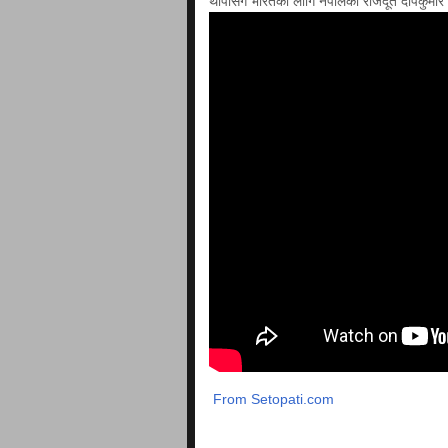
थापासँगै भारतका लागि नेपालका राजदूत दीपकुम
From Setopati.com