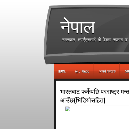
игровые автоматы
नेपाल
नमस्कार, तपाईहरुलाई यो पेजमा स्वागत 
HOME
@BIWAS5
आफ्नै शब्दहरु
SO
भारतबाट फर्केपछि परराष्ट्र मन्त
आउँछ(भिडियोसहित)