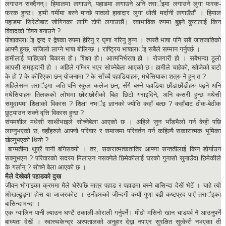
लगाउन सक्दैनन्। हिमालमा लगाउने, पहाडमा लगाउने अनि तरार्इमा लगाउने लुगा फरक-
फरक हुन्छ। हामी गर्मीमा बस्ने मान्छे पातलो हावादार लुगा धोती मर्दानी लगाउँछौं । हिमाल
पहाडमा सिरेटोबाट जोगिनका लागि टोपी लगाउछौं। स्वाभाविक रुपमा बुझ्ने कुरालाई किन
विवादको विषय बनाउने ?
पोशाकलार्इ द्वन्द र द्वेषका रुपमा हेरिनु र घृणा गरिनु हुन्न । त्यस्तै भाषा पनि सबै जातजातिको
आफ्नै हुन्छ, सजिलो लाग्ने भाषा बोलिन्छ । राष्ट्रिय भाषालार्इ सबैले सम्मान गर्नुपर्छ ।
हामीलाई चाहिएको बिकास हो। शिक्षा हो। आत्मनिर्भरता हो । रोजगारी हो । सबैभन्दा ठूलो
आपसी समझदारी हो । अहिले गम्भिर भएर सोच्नेबेला आएको छ। हामीले चाहेको, खोजेको बाटो
के हो ? के कोरिएका छन् योजनामा ? के साँच्चै पहाडियाहरु, मधेसियाका शत्रु नै हुन् त ?
अहिलेसम्म तरार्इमा जति पनि स्कुल कलेज छन्, सँगै बस्ने पहाडिया छौंडाछौंडीहरु पढ्ने अनि
मधेसियाहरु तिलकको लोभमा छोराछोरीको बिहा छिटो गराइदिने, अनि कसरी हुन्छ मधेसी
समुदायमा शिक्षाको विकास ? शिक्षा नभर्इ ज्ञानको ज्योति कहाँ बल्छ ? कहाँबाट ठीक-बेठीक
छुट्याउन सक्ने वृत्ति विकास हुन्छ ?
संयमशील मधेसी साथीभाइले सोच्नेबेला आएको छ । अहिले जुन भाँडभैलो गर्न केही पछि
लाग्नुभएको छ, वहाँहरुले आफ्नो परिवार र समाजमा परिवर्तन गर्न कहिल्यै सकारात्मक भूमिका
खेल्नुभएको थियो ?
बाग्मतीमा थुप्रै पानी बगिसक्यो । तर, सकरात्मत्कतातिर आफ्ना सन्ततीलाई किन डोर्याउन
सक्नुभएन ? परिवारको सदस्य मिलाउन नसक्नेले छिमेकीलाई घरको गुनासो सुनाउँदा छिमेकीले
के गर्लान् ? सोच्ने बेला आएको छ ।
मैले देखेको पहाडको दुख
जीवन भोगाइका क्रममा मैले धेरैपछि मात्र पहाड र पहाडमा बस्ने बासिन्दा देखें भेटें । चाहे त्यो
ओखल्ढुङ्गा होस या जाजरकोट । उनीहरुको जीन्दगी कयौं गुणा बढी कष्टप्रद पाएँ तरार्इका
बासिन्दाभन्दा ।
एक ग्यालिन पानी ल्याउन घण्टैं उकाली-ओराली गर्नुपर्ने। मीठो मसिनो खान चाडपर्व नै आउनुपर्ने
बाध्यता देखें । स्वास्थकेन्द्र अस्पतालको अनुहार देख्न नपाएर सुरक्षित सुत्केरी नभएका ती