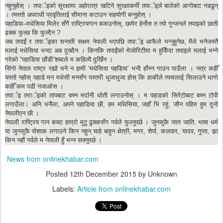
नहुनुहोस् । तपार्इको सुरक्षामा अहोरात्र खटिने सुरक्षाकर्मी तपार्इले बालेको आगोबाट नडढून्
। त्यस्तो अपराधी प्रवृतिलाई सीमाना कटाउन सहयोगी बन्नुहोस् ।
पहाडिया–मधेसिया मिलेर सँगै राष्ट्रियगान बजाउनोस्, छामेर हेर्नोस त त्यो गुन्जनले तपाइको छाती
ढक्क फुल्छ कि फुल्दैन ?
जब तपाईं र तपार्इका सन्तती सक्षम नेपाली भएपछि तपार्इ आफैले भन्नुहुनेछ, मैले भनेजस्तै
मलाई मधेसिया भन्दा अब दुख्दैन । किनकि तपाईंको मेजोरिटीमा म हुर्किँदा तपाइले मलाई भन्ने
गरेको “पहाडिया छौंडी”शब्दले म कहिल्यै दुखिँन ।
सिंगो नेपाल राष्ट्र रह्यो भने न हामी ‘मधेसिया पहडिया’ भन्दै हाँस्न गाउन पाउँला । नत्र कहीँ
यस्तो नहोस् पहाडे मन मधेसी मनसँग यस्तरी धुजाधुजा होस् कि हाकीले त्यसलाई सिलाउने धागो
कहीँ कम पडी नजाओस ।
तपार्इ तरार्इको तापबाट बच्न मर्दानी धोती लगाउनोस् । म पहाडको सिरेटोबाट बच्न टोपी
लगाउँला। अनि भनैंला, अपने पहाडिया छी, हम मधिसिया, जहाँ भि रहुं, जौन पहिरु हुम दुनो
नेपालीएन छी ।
नेपाली राष्ट्रिय गान बज्दा हाम्रो मुटु ढुक्कसँग गर्वले फुल्नुपर्छ । जुनसुकै जात जाति, भाषा धर्म
या जुनसुकै पोशाक लगाउने किन नहुन् चाहे बाहुन क्षेत्री, मगर, शेर्पा, कलवार, यादव, गुप्ता, झा
किन नहौं गर्वले म नेपाली हुँ भन्न सक्नुपर्छ ।
News from onlinekhabar.com
Posted
12th December 2015
by Unknown
Labels:
Article from onlinekhabar.com