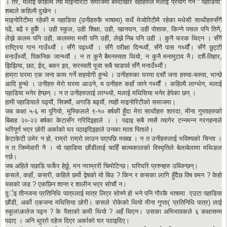
। तर, मलाई कहिल्यै त्यो माइनोरिटी समाजमा बस्दाखेरि वहाँहरुले मलाई प्रयोग गर्ने “ पहाडिया”
शब्दले कहिल्यै दुखेन ।
माइनोरिटीमा रहेकी म पहाडिया (उनीहरुकै भाषामा) सधैं मेजोरिटीमै रहेका मधेसी साथीहरुसँगै
पढें, बढें र हुर्कें । उही स्कुल, उही शिक्षा, उही, खानपान, उही पोशाक, किन्ने पसल पनि तिनै,
लेख्ने कलम पनि उही, कलममा मसी पनि उही, लेख्ने निब पनि उही । कुनै फरक थिएन । सँगै
राष्ट्रिय गान गाउँथ्यौं । सँगै पढ्थ्यौं । सँगै परीक्षा दिन्थ्यौं, सँगै पास गर्थ्यौं। सँगै छुट्टी
मनाउँथ्यौं, पिकनिक जान्थ्यौं । न त कुनै बैमनस्यता थियो, न कुनै मनामुटाव नै। दशैं-तिहार,
झिझिया, छठ, ईद्, बकर इद, सरस्वती पूजा सबै चाडपर्व सँगै मनाउँथ्यौं।
हाम्रा घरमा एक जना काम गर्ने सहयोगी हुन्थे । उनीहरुका घरमा दसौं जना हरुवा-चरुवा, भान्छे
आदि हुन्थे । उनीहरु मेरो घरमा आउने, म उनीहरु कहाँ जाने गर्थ्यौं । कहिल्यै लाग्थेन, मलाई
पहाडिया भनेर हेप्छन् । न त उनीहरुलाई लाग्थ्यो, मलाई मधिसिया भनेर हेपेका छन् ।
हामी पहाडियाले पढ्यौं, सिक्यौं, अगाडि बढ्यौं, त्यही माइनोरिटीको समाजमा।
जब कक्षा ५-६ मा पुगियो, मुस्किलले ९-१० बर्षकी हुँदा मेरा साथीहरु शारदा, मीना गुप्ताहरुको
बिबाह २०-२२ बर्षका केटासँग गरिदिइहाले । । पढाइ सबै त्यसै त्यागेर टन्नमन्न गरगहनाले
भरिपूर्ण भएर छोरी अर्काको घर पठाइदिइहाले उनका माता पिताले।
केटाकेटी उमेर न हो, राम्रो राम्रो लाउन पाएपछि मख्ख । न त उनीहरुलाई भविश्यको चिन्ता ।
न त जिम्मेवारी नै । यो पहाडिया छौंडीलाई चाहिँ बाल्यकालको विस्मृतिले बेलाबेलामा मथिङल
गर्छ।
जब अहिले पछाडि फर्केर हेर्छु, मन नराम्ररी चिमोटिन्छ। घरिघरि प्रश्नहरु उब्जिन्छन्।
कसले, कहाँ, कसरी, कहिले छर्यो द्वेषको यो बिउ ? किन र कसका लागि हुँदैछ विष वमन ? केहो
यसको जड ? एकछिन शान्त र शालीन भएर सोचौं न।
दुर्इ तीनजना प्रतिनिधि पात्रलाई मात्र लिएर सोच्ने हो भने पनि गौरकै भाषामा एउटा पहाडिया
छौंडी, अर्को एकजना मधिसिया छोरी। कसले रोकेको थियो मीना गुप्ता( प्रतिनिधि पात्र) लाई
स्कूल\कलेज पढ्न ? के पैसाको कमी थियो ? अहँ थिएन। उसका अभिभावकले ६ कक्षासम्म
पढाए । अनि थुप्रो दहेज दिएर अर्काको घर पठाइदिए।