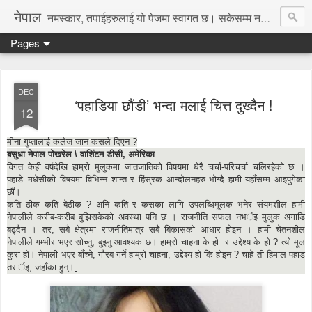
नेपाल
नमस्कार, तपाईहरुलाई यो पेजमा स्वागत छ। सकेसम्म नया तथा रोचक जानकारी, समाचार पस्कने छु।
Pages
DEC
‘पहाडिया छौंडी’ भन्दा मलाई चित्त दुख्दैन !
12
मीना गुप्तालाई कलेज जान कसले दिएन ?
बसुधा नेपाल पोखरेल \ वाशिंटन डीसी, अमेरिका
विगत केही वर्षदेखि हाम्रो मुलुकमा जातजातिको विषयमा धेरै चर्चा-परिचर्चा चलिरहेको छ ।
पहाडे–मधेसीको विषयमा विभिन्न शान्त र हिंस्रक आन्दोलनहरु भोग्दै हामी यहाँसम्म आइपुगेका
छौं।
कति ठीक कति बेठीक ? अनि कति र कसका लागि उपलब्धिमूलक भनेर संयमशील हामी
नेपालीले करीब-करीब बुझिसकेको अवस्था पनि छ । राजनीति सफल नभर्इ मुलुक अगाडि
बढ्दैन । तर, सबै क्षेत्रमा राजनीतिमात्र सबै बिकासको आधार होइन । हामी चेतनशील
नेपालीले गम्भीर भएर सोच्नु, बुझ्नु आवश्यक छ। हाम्रो चाहना के हो र उद्देश्य के हो ? त्यो मूल
कुरा हो। नेपाली भएर बाँच्ने, गौरब गर्ने हाम्रो चाहना, उद्देश्य हो कि होइन ? चाहे ती हिमाल पहाड
तरार्इ, जहाँका हुन्।