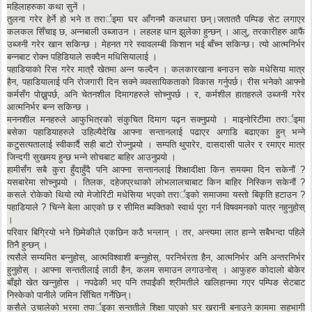
महिलाहरुका कथा सुनें ।
तुलना गरेर हेर्ने हो भने त तरार्इमा घर आँगनमै कलधारा छन्।जताततै पम्पिङ सेट लगाएर
कलकल सिँचाइ छ, अन्नबाली उब्जाउन । लहलह धान झुलेका हुन्छन् । आलु, तरकारीहरु आफैं
उब्जनी गरेर खान सकिन्छ । मेहनत गरे स्वावलम्बी किशान भई बाँच्न सकिन्छ। त्यो आत्मनिर्भर
बन्नबाट रोक्न पहिडियाले सक्दैन मधिसियालाई ।
पहाडियाको रिस गरेर मात्रै खेतमा अन्न फल्दैन । कलकारखाना बनाउन सके मधेसिया मात्र
हैन, पहाडियालाई पनि रोजगारी दिन सक्ने व्यवसायिकताको विकास गर्नुपर्छ। रीस भनेको आफ्नो
कर्मसँग पोख्नुपर्छ, अनि चेतनशील दिमागहरुले सोच्नुपर्छ । र, कर्मशील हातहरुले उब्जनी गरेर
आत्मनिर्भर बन्न सकिन्छ ।
मननशील मनहरुले आफुभित्रको संकुचित दिमाग पढ्न सक्नुपर्‍यो । माइनोरिटीमा तरार्इमा
बसेका पहाडियाहरुले उहिल्यैदेखि आफ्ना सन्तानलाई पढाएर अगाडि बढाएका हुन् भन्ने
कटुसत्यतालाई स्वीकार्दै सही बाटो रोज्नुपर्‍यो । सम्पति थुपारेर, दासदासी पालेर र रमाएर मात्र
जिन्दगी सुखमय हुन्छ भन्ने सोचबाट बाहिर आउनुपर्‍यो ।
हामीसँग सबै कुरा हुँदाहुँदै पनि आफ्ना सन्तानलाई शिक्षादीक्षा किन समयमा दिन सकेनौं ?
यसबारेमा सोच्नुपर्‍यो । तिलक, दहेजप्रथाको लोभलालचाबाट किन बाहिर निस्किन सकेनौं ?
कसले रोकेको थियो त्यो मेजोरिटी मधेसिया भएको तरार्इको समाजमा यस्तो बिकृति हटाउन ?
पहाडियाले ? चिन्ने बेला आएको छ र सीमित ब्यक्तिको स्वार्थ पूरा गर्न विषवमनको पात्र नहुनुहोस्
।
परिवार बिग्रियो भने छिमेकीले एकछिन कठै भन्लान् । तर, अन्त्यमा लात हान्ने सबैभन्दा पहिले
तिनै हुन्छन् ।
त्यसैले सम्यमित बन्नुहोस्, आत्मविश्वाशी बन्नुहोस्, परनिर्भरता हैन, आत्मनिर्भर अनि अन्तरनिर्भर
हुनुहोस् । आफ्ना सन्ततीलाई लाठी हैन, कलम समाउन लगाउनोस् । आफुहरु कोदालो बोकेर
बाँझो खेत खन्नुहोस । नपढेकी भए पनि तपाईंकी श्रीमतीले खलिहानमा गएर पम्पिङ सेटबाट
निस्केको पानीले जमिन सिँचित गर्नेछिन्।
कसैले उचालेको भरमा तपार्इका सन्ततीले शिक्षा पाएको घर खरानी बनाउने काममा सहभागी