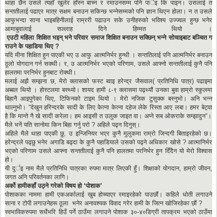
थाहा छैन उसले त्यहाँ खुलेर हाँस्न बाच्न र रमाउनसम्म पनि पार्इ कि पाइन। उसलाई त
सन्ततीलाई पढाएर मात्र सक्षम बनाउन सकिन्छ भन्नेसम्मको पनि ज्ञान थिएन होला। न त उसले
आफुभन्दा साना भाइबहिनीलाई राम्ररी पढाउन सके उनीहरुको भविश्य उज्ज्वल हुन्छ भनेर
आमाबुवालाई सल्लाह दिने हिम्मत थियो ।
एउटी
महिला
शि
क्षित
भ
इ
न्
भने
परिवार
समाज
शि
क्षित
बनाउन
सक्छिन्
भ
न्ने
सोचाइबाट
ब
ञ्चित
ग
राउने
के
पहा
डि
या
थिए
?
यदि मीना शिक्षित हुन पाएकी भए उ आफु आत्मनिर्भर हुन्थी । सन्ततिलाई पनि आत्मनिर्भर बनाउन
ठूलो योगदान गर्न सक्थी। र, उ आत्मनिर्भर भएको परिणाम, उसले आफ्नो सन्ततीलाई कुनै पनि
हालतमा परनिर्भर हुनबाट रोक्थी।
मलाई अझै सम्झना छ, मेरो क्लासको फस्ट ब्वाइ हरेन्द्र जैसवाल( प्रतिनिधि पात्र) पढाइमा
अब्बल थियो । होस्टलमा बस्थ्यो। शायद हामी ८-९ क्लासमा पढ्थ्यौं उनका बुवा हाम्रो स्कुलमा
बिहानै आइपुगेका थिए, टिफिनको टाइम थियो । मेरो नजिक टुसुक्क बस्नुभो। अनि भन्न
थाल्नुभो। “देखुन हरिन्दरके सादी के लिए केत्ना केत्ना दहेज लेके रिस्ता आए लबा। हमर बेट्वा
है कि मान्ते नै खे सादी करेला। हम आइसी त उलुक जाइत वा। अप्ने सब ओकराके सम्झादुन”।
मैले भनें यति सानोमा किन बिहा गर्नु परो ? अहिले पढ्न दिनुस्।
अहिले मैले थाहा पाएकी छु, उ इन्जिनियर भएर कुनै मुलुकमा राम्रो जिन्दगी बिताइरहेको छ।
हरेन्द्रले पढ्छु भनेर अगाडि बढ्दा के कुनै पहाडियाले उसको पढ्ने अधिकार खोसे ? आत्मानिर्भर
भएको परिणाम उसले आफ्ना सन्ततीलाई कुनै पनि हालतमा परनिर्भर हुन दिँदैन यो मेरो विश्वास
हो।
यी दुर्इ नाम मैले प्रतिनिधि पात्रका रुपमा मात्र लिएकी हुँ। शिक्षाको योगदान, हाम्रो जीवन,
जगत अनि परिवर्तनका लागि।
अर्को
हामीकहाँ
उठ्ने
गरेको
विषय
हो
‘
पोशाक
’
पोशाकका नाममा हामी एकअर्कालाई खुब होच्याएर रमाइरहेको पाउछौं। कहिले धोती लगाउने
साना र टोपी लगाउनेहरू ठूला भनेर अनावश्यक विवाद गरेर हामी के जित्न खोजिरहेका छौं ?
स्वभाविकरुपमा सधैंभरि हिउँ पर्ने ठाउँमा लगाउने पोशाक ३०-४०डिग्री तापक्रम भएको ठाउँमा