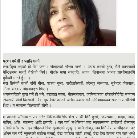
प्रश्न मधेसी र पहाडियाको
तरार्इमा भएको हो मेरो जन्म। रौतहटको गौरमा जन्में । पहाड कस्तो हुन्छ, मैले कागजको
पेन्टिङ्गमा मात्रै देखेकी थिएँ। गौरकै भाषा संस्कृति, लवज, लिवाजमा आफ्ना साथीभाइसँगै
हुर्केकी मान्छे हुँ म ।
मेरा छिमेकी साथी संगी मीना, शारदा गुप्ता, सरीताकेशरी, हरेन्द्र जैसवाल, सुरेन्द्र जैसवाल,
भोला यादव र मोहम्मदहरू थिए ।
धनसम्पतिको कुरा गर्ने हो भने, बडाबडा महल, नोकरचाकर, जामिन्दारका छोराछोरीदेखि सामान्य
रोजगारी खेती किसानी गरेर, दूध बेचेर आफ्नो अभिभावकत्व गर्ने अभिभावकका सन्तान साथीसंगी
थिए। म सामान्य शिक्षककी छोरी ।
म आफ्नो आँगनबाट पार गरेर निस्किनेबितिकै मेरा साथी तिनै हुन्थे, जयसवाल, यादव, नाज,
समिम, अलि, मोहम्मद आदि इत्यादि । जब यहाँ “मधेसिया“ शब्द ब्यापकरुपमा हामीलाई होच्याएर
भनेको भनेर तरार्इबासीहरुले चित्त दुखाएको सुन्छु । अनि सोच्छु, जब तिनै मेरा साथीहरुका घर
आँगन पार गर्दै स्कुलको बाटोमा मलाई, देख पहडिया छौंडी अलई, देख देख केतना गोर बाटे भन्थे