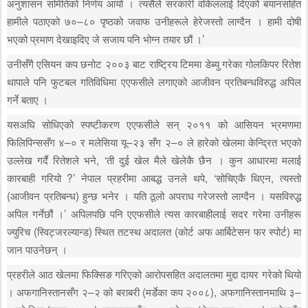
अनुशासन समितिको निर्णय आयो । त्यसैले सरकारी वकिललाई दिएको बयानसहित
हामीले पठाएको ७०–८० पृष्ठको जवाफ उनीहरूले हेरेजस्तो लाग्दैन । हामी दोषी
भएको प्रमाण देखाइदिए जे सजाय पनि भोग्न तयार छौं ।’
उनीसँगै एसियन कप छनोट २००३ बाट राष्ट्रिय टिममा डेब्यु गरेका गोलकिपर रितेश
थापाले पनि फुटबल गतिविधिमा एएफसीले लगाएको आजीवन प्रतिबन्धविरुद्ध अपिल
गर्ने बताए ।
यसअघि सोधिएको स्पष्टीकरण एएफसीले सन् २०११ को आसियन भ्रमणमा
फिलिपिन्ससँग ४–० र मलेसिया यू–२३ सँग २–० ले हारेको खेलमा केन्द्रित भएको
उल्लेख गर्दै रितेशले भने, ‘ती दुई खेल मैले खेलेकै छैन । कुन आधारमा मलाई
कारबाही गरियो ?’ नेपाल प्रहरीमा आबद्ध उनले थपे, ‘सोचिएकै थिएन, त्यस्तो
(आजीवन प्रतिबन्ध) हुन्छ भनेर । यति ठूलो अपराध गरेजस्तो लाग्दैन । यसविरुद्ध
अपिल गर्नेछौं ।’ अपिलपछि पनि एएफसीले त्यस कारबाहीलाई सदर गरेमा उनीहरू
ज्युरिच (स्विट्जरल्यान्ड) स्थित तटस्थ अदालत (कोर्ट अफ आर्बिटेसन फर स्पोर्ट) मा
जान पाउनेछन् ।
प्रहरीले आठ खेलमा फिक्सिङ गरिएको आरोपसहित अदालतमा मुद्दा दायर गरेको थियो
। अफगानिस्तानसँग २–२ को बराबरी (मर्डेका कप २००८), अफगानिस्तानमाथि ३–