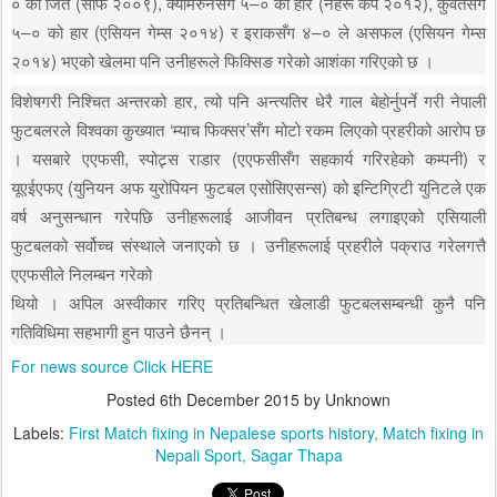
० को जित (साफ २००९), क्यामरुनसँग ५–० को हार (नेहरू कप २०१२), कुवेतसँग
५–० को हार (एसियन गेम्स २०१४) र इराकसँग ४–० ले असफल (एसियन गेम्स
२०१४) भएको खेलमा पनि उनीहरूले फिक्सिङ गरेको आशंका गरिएको छ ।
विशेषगरी निश्चित अन्तरको हार, त्यो पनि अन्त्यतिर धेरै गाल बेहोर्नुपर्ने गरी नेपाली
फुटबलरले विश्वका कुख्यात ‘म्याच फिक्सर’सँग मोटो रकम लिएको प्रहरीको आरोप छ
। यसबारे एएफसी, स्पोट्र्स राडार (एएफसीसँग सहकार्य गरिरहेको कम्पनी) र
यूएईएफए (युनियन अफ युरोपियन फुटबल एसोसिएसन्स) को इन्टिग्रिटी युनिटले एक
वर्ष अनुसन्धान गरेपछि उनीहरूलाई आजीवन प्रतिबन्ध लगाइएको एसियाली
फुटबलको सर्वोच्च संस्थाले जनाएको छ । उनीहरूलाई प्रहरीले पक्राउ गरेलगत्तै
एएफसीले निलम्बन गरेको
थियो । अपिल अस्वीकार गरिए प्रतिबन्धित खेलाडी फुटबलसम्बन्धी कुनै पनि
गतिविधिमा सहभागी हुन पाउने छैनन् ।
For news source Click HERE
Posted
6th December 2015
by Unknown
Labels:
First Match fixing in Nepalese sports history
Match fixing in
Nepali Sport
Sagar Thapa