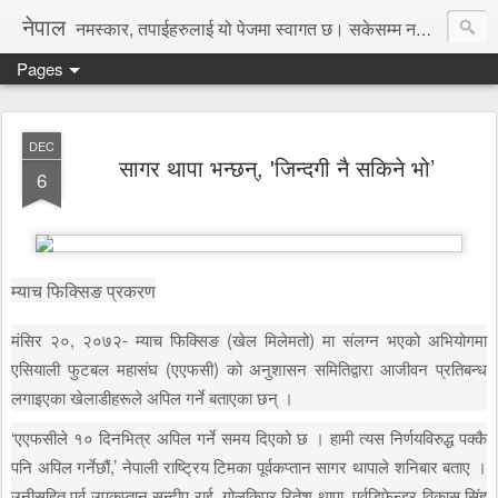
नेपाल
नमस्कार, तपाईहरुलाई यो पेजमा स्वागत छ। सकेसम्म नया तथा रोचक जानकारी, समाचार पस्कने छु।
Pages
DEC
सागर थापा भन्छन्, 'जिन्दगी नै सकिने भो’
6
म्याच फिक्सिङ प्रकरण
मंसिर २०, २०७२- म्याच फिक्सिङ (खेल मिलेमतो) मा संलग्न भएको अभियोगमा
एसियाली फुटबल महासंघ (एएफसी) को अनुशासन समितिद्वारा आजीवन प्रतिबन्ध
लगाइएका खेलाडीहरूले अपिल गर्ने बताएका छन् ।
‘एएफसीले १० दिनभित्र अपिल गर्ने समय दिएको छ । हामी त्यस निर्णयविरुद्ध पक्कै
पनि अपिल गर्नेछौं,’ नेपाली राष्ट्रिय टिमका पूर्वकप्तान सागर थापाले शनिबार बताए ।
उनीसहित पूर्व उपकप्तान सन्दीप राई, गोलकिपर रितेश थापा, पूर्वडिफेन्डर विकास सिंह