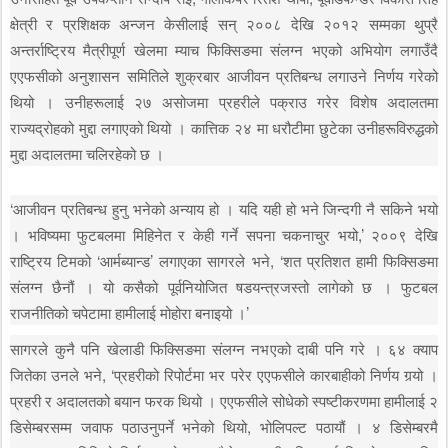
क्षेत्री र प्रशिक्षक अन्जन केसीलाई सन् २००८ देखि २०१२ सम्मका थुप्रै
अन्तर्राष्ट्रिय मैत्रीपूर्ण खेलमा म्याच फिक्सिङमा संलग्न भएको अभियोग लगाउँदै
एएफसीको अनुशासन समितिले शुक्रबार आजीवन प्रतिबन्ध लगाउने निर्णय गरेको
थियो । उनीहरूलाई २७ असोजमा प्रहरीले पक्राउ गरेर विशेष अदालतमा
राज्यद्रोहको मुद्दा लगाएको थियो । कात्तिक २४ मा धरौटीमा छुटेका उनीहरूविरुद्धको
मुद्दा अदालतमा चलिरहेको छ ।
‘आजीवन प्रतिबन्ध हुनु भनेको अन्याय हो । यदि यही हो भने जिन्दगी नै सकिने भयो
। भविष्यमा फुटबलमा मिहिनेत र केही गर्ने सपना चकनाचुर भयो,’ २००९ देखि
राष्ट्रिय टिमको ‘आर्मब्यान्ड’ लगाएका सागरले भने, ‘शत प्रतिशत हामी फिक्सिङमा
संलग्न छैनौं । यो कसैको पूर्वनियोजित षडयन्त्रजस्तो लागेको छ । फुटबल
राजनीतिको चपेटामा हामीलाई मोहोरा बनाइयो ।’
सागरले कुनै पनि खेलाडी फिक्सिङमा संलग्न नभएको दाबी पनि गरे । ६४ क्याप
जितेका उनले भने, ‘प्रहरीको रिपोर्टमा भर परेर एएफसीले कारबाहीको निर्णय गर्‍यो ।
प्रहरी र अदालतको बयान फरक थियो । एएफसीले सोधेको स्पष्टीकरणमा हामीलाई २
डिसेम्बरसम्म जवाफ पठाउनुपर्ने भनेको थियो, भोलिपल्ट पठायौं । ४ डिसेम्बरमै