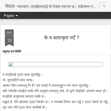
नेपाल
नमस्कार, तपाईहरुलाई यो पेजमा स्वागत छ। सकेसम्म नया तथा रोचक जानकारी, समाचार पस्कने छु।
Pages
DEC
के म बलात्कृत भएँ ?
12
समुन्द्र राज घिमिरे
म तपाईंलाई एउटा कथा सुनाउँछु।
भो, सुनाउदिनँ लाज लाग्छ।
आच्या! किन लजाउनु नि है? बरु तपाईं नै लजाउनुहुन्न भने जरुर सुनाउँछु।
यति भनेपछि तपाईंले पक्कै पनि अनुमान लगाउनु भयो, यो कुनै जोडीको ‘अन्तरंग कथा’ हो।
तपाईंको अनुमानमा सत्यता पक्कै छ।
पख्नुस् है, मेरो झोलामा एउटा रेकर्डर छ। म त्यसको स्विच अन गर्छु र एउटा रेकर्ड प्ले गर्छु,
जुन स्वर मेरो एउटा केटा साथीको हो।