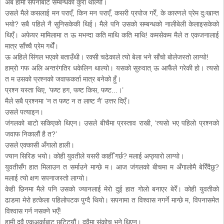
अब हामी सपनाबाट सम्बन्धका कुरा थाल्यौं।
उसले मैले कसलाई मन पराएँ, किन मन पराएँ, कसरी प्रपोज गरेँ, के कारणले प्रेम दुःखान्त
भयो? सबै पहिले नै सुनिसकेकी थिई। मैले पनि उसको सम्बन्धको नालीबेली केलाइसकेको
थिएँ। अफेयर मामिलामा त ऊ मभन्दा कति माथि कति माथि! कमसेकम मैले त एकजनालाई
मात्र साँच्चै प्रेम गर्थेँ।
ऊ अहिले सिंगल भएको बताउँथी। रक्सी चढेकाले त्यो बेला भने साँचो बोलेजस्तो लाग्यो!
हाम्रो गफ अलि अन्तरंगतिर धकेलिन थाल्यो। यसको सुरुवात् ऊ आफैंले गरेकी हो। त्यसो
त म उसको प्रश्नको जवाफकर्ता मात्र बनेको हुँ।
प्रश्न यस्ता थिए, ‘फष्ट हग, फष्ट किस, फष्ट...।’
मैले सबै प्रश्नमा ‘न त फष्ट न त लाष्ट नै’ उत्तर दिएँ।
उसले पत्याइन।
जंगलको बाटो सकिएको थिएन। उसले बीचैमा प्रस्ताव राखी, ‘त्यसो भए पहिलो प्रश्नको
जवाफ निकालौं है त?’
उसले एक्कासी अँगालो हाली।
ज्यान सिरिङ भयो। कोही युवतीले यसरी काहीँ गर्छ? मलाई अप्ठ्यारो लाग्यो।
युवतीसँग हात मिलाउन त सर्माउने मान्छे म। आज जंगलको बीचमा म अँगालोमै बेरिँदैछु?
मलाई त्यो क्षण सपनाजस्तो लाग्यो।
केही छिनमा मैले पनि उसको ज्यानलाई मेरो दुई हात गोलो बनाएर बेरेँ। कोही युवतीको
ढाडमा मेरो हत्केला पहिलोपटक पुग्दै थियो। सपनामा त विश्वास नगर्ने मान्छे म, विपनासमेत
विश्वास गर्न नसक्ने भएँ!
हामी दुवै एकअर्काबाट छुट्टियौं। दुवैमा संकोच भने थिएन।