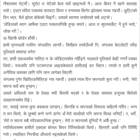
गौशालामा भेट्यौं। चुरोट त भेटेको बेला सधैं खाइन्थ्यो नै। आज बियर नै खाने सल्लाह
भयो। एउटा मदिरा पसलमा चारवटा बियर र स्न्याक्स किनेर झोलामा प्याक ग¥यौं। छुट्टिको
दिन भएर, मैले झोला बोकेको थिइनँ। उसको ब्यागमा जसोतसो सबै अट्यो।
‘लेडिजको ब्याग आफैंमा एउटा पसलजत्तिकै हुन्छ क्यारे। आज त सुपरमार्केट नै हुने भयो,’
जोक गरँे।
ऊ खित्कै छोडेर हाँसी।
हामी मृगस्थली परतिर जंगलतिर लाग्यौं। तिमीहरु तर्साउँथ्यौ नि, जंगलमा केटाकेटी जाँदा
पुलिसले समात्छ भनेर!
तर, हामी एकअर्कामा नारिएर त के जोडिएरसमेत नहिँड्ने भएकाले पुलिसले केही नगर्ने पक्का
थियो। यसअघि पनि पटकपटक आइसकेकाले हामीलाई डर थिएन। त्यसो त हामी कुनै
अनैतिक कामका लागि पनि जान लागेका थिएनौं!
जंगलमा पुगेर खित्रिङमित्रिङ गफ ग¥यौं। उसले त्यस दिन सपनाको कुरा गरी। भनी, ‘मेरो
सपना सधैं सय हुन्छन्।’
उसले अघिल्लो रात के देख्दा ममी बिरामी भएको र के देख्दा मामाघर हजुरबा बितेको
उदाहरणसमेत दिई।
तर, मलाई यस्ता कुरा बकबास लाग्छन्। किनकि म सपनाको विश्वास कहिल्यै गर्दिन। भन्न
त मन थियो, के छुच्चो बन्ने भन्ने ठानेर अँ मेरो साथीको पनि सपना मिल्छ भन्दिएँ। र, थपेँ,
‘मेरो त सपना सबै स्वैरकाल्पनिक हुन्छन्। मेरो त सपनाको दुनियाँ नै अर्कै हुन्छ।’
त्यतिबेलासम्म हामीले एकएक बोत्तल बियर रित्तिसकेको थियो। बिस्तारै अर्को पनि रित्तिँदै
गयो। त्यहाँबाट निस्कँदा अँध्यारो भइसकेको थियो।