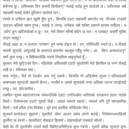
मलाई त लाग्छ, ‘आशक्ति’ मान्छेको सबैभन्दा ठूलो शत्रु हो। म यो आशक्तिले केही दिनदेखि
बेचैनमा छु। अफिसका दिन कसरी बित्दैछन्? मलाई पर्वाह हुन छाडेको छ। अफिसका सबै
सहकर्मी मलाई देखेर ठुस्किन थालेका छन्।
त्यसो त उनीहरु झन् खुशी हुँदा हुन्। किनकि एउटा सहकर्मी कमजोर भए तिनका टाउको
उठाउन बलियो समय हुन्छ। मलाई त लाग्छ, उनीहरु सबै शक्ति आफ्नो हातमा पार्दैछन्। म
‘अवेर’ हुन खोजिरहेको त छु। तर, मेरो दिमाग साँच्चै बेचैन छ यार। म यसबाट कसरी मुक्ति
पाउन सक्छु?
तँलाई थाहा छ, म हत्तपत्त ‘परेसान’ हुने मान्छे होइन के। तर, परिस्थिति यस्तै छ। म तँलाई
कसरी सुनाऊँ, आफूलाई के कारणले कमजोर महसुस गर्दैछु भनेर। आ... किन अन्कनाउनु?
सप्पै कुरा भन्छु। म बिहिबारदेखि यस्तो स्थितिमा आइपुगेको हुँ।
बुधबार मेरो छुट्टिको दिन। पहिलेको अफिसकी एउटी युवतीसँग मेरो हिमचिम छ भन्ने तँलाई
थाहै छ। मल्लिका क्या।
माफ गर्नुस्। मैले यो रेकर्डर अफ गर्नु प¥यो। किनकि यो अडियोमा शुभम र मल्लिकाको
सम्बन्धका सुरुवाती कहानी छैनन्। त्यसैले म उसले सुनाएको भन्दा अघिका घटना तपाईंलाई
भन्छु। तर, छोटकरीमा।
एकदिन शुभम महाराजगञ्ज चोकनजिकै एउटा एनजिओमा जागिरको दरखास्त हाल्न गएको
थियो। रिसेप्सनमा एउटी युवती थिई। उसले नमस्ते ग¥यो। नमस्ते पनि पुरै सांस्कारिक
थियो। दसै औंला टम्म मिलेका। दुवै हात छातीमा जोडिएका थिए।
शुभमले बायोडाटा बुझायो। युवतीले ‘बोस’ आउन समय लाग्ने बताई। रिसेप्सनअगाडिको
कुर्सीमा ऊ बस्यो। खल्तीबाट मोबाइल झिक्यो। वाइफाईको पासवर्ड सोध्यो।
केही बेर ती युवतीसँग उसले केही खित्रिङमित्रिङ कुरा ग¥यो। युवती आँखा जुधाएर कुरा