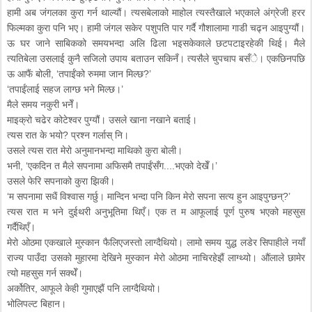
हामी अब जंगलका कुरा गर्न थाल्यौं। त्यसबेलाको माहोल त्यस्तैखाले भएकाले अंग्रेजी हरर
फिल्मका कुरा पनि भए। हामी जंगल सकेर पशुपति पार गर्दै गौशालामा गाडी चढ्न आइपुग्यौं।
ऊ घर जाने साबिकको समयभन्दा अलि ढिला भइसकेकाले छटपटाइरहेकी थिई। मैले
त्यतिबेला उसलाई कुनै सजिलो उपाय बताउन सकिनँ। त्यसैले चुपचाप बसँे। एकछिनपछि
ऊ आफैं बोली, ‘तपाईंको रुममा जान मिल्छ?’
‘तपाईंलाई सहज लाग्छ भने मिल्छ।’
मैले समय नकुरी भनेँ।
माइक्रो चढेर कोटेश्वर पुग्यौं। उसले खाना नखाने बताई।
त्यस रात के भयो? प्रश्न गर्लास् नि।
उसले त्यस रात मेरो अनुमानभन्दा माथिको कुरा बोली।
भनी, ‘एकदिन त मैले सपनामा अफिसमै तपाईंसँग....भएको देखेँ।’
उसले फेरि सपनाको कुरा झिकी।
‘म सपनामा सधैं विश्वास गर्छु। मान्दिन भन्दा पनि किन मेरो सपना सत्य हुन आइपुग्छन्?’
त्यस रात म भने दुईथरी अनुभूतिमा थिएँ। एक त म आफूलाई पूर्ण पुरुष भएको महसुस
गर्दैथिएँ।
मेरो ओठमा एकखाले मुस्कान फैलिएजस्तो लाग्दैथियो। लामो समय युद्ध लडेर सिपाहीले नयाँ
राज्य पाउँदा उसको मुहारमा देखिने मुस्कान मेरो ओठमा नाचिरहेझैं लाग्थ्यो। औंलाले छामेर
त्यो महसुस गर्न सक्थेँ।
अर्कोतिर, आफूले केही गुमाएझैं पनि लाग्दैथियो।
भोलिपल्ट बिहान।