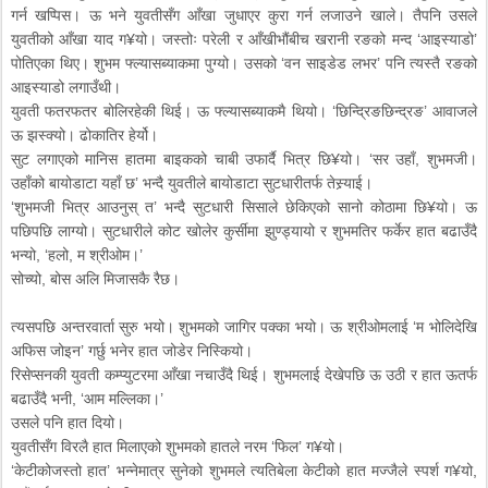
गर्न खप्पिस। ऊ भने युवतीसँग आँखा जुधाएर कुरा गर्न लजाउने खाले। तैपनि उसले
युवतीको आँखा याद ग¥यो। जस्तोः परेली र आँखीभौंबीच खरानी रङको मन्द ‘आइस्याडो’
पोतिएका थिए। शुभम फ्ल्यासब्याकमा पुग्यो। उसको ‘वन साइडेड लभर’ पनि त्यस्तै रङको
आइस्याडो लगाउँथी।
युवती फतरफतर बोलिरहेकी थिई। ऊ फ्ल्यासब्याकमै थियो। ‘छिन्द्रिङछिन्द्रङ’ आवाजले
ऊ झस्क्यो। ढोकातिर हेर्यो।
सुट लगाएको मानिस हातमा बाइकको चाबी उफार्दै भित्र छि¥यो। ‘सर उहाँ, शुभमजी।
उहाँको बायोडाटा यहाँ छ’ भन्दै युवतीले बायोडाटा सुटधारीतर्फ तेस्र्याई।
‘शुभमजी भित्र आउनुस् त’ भन्दै सुटधारी सिसाले छेकिएको सानो कोठामा छि¥यो। ऊ
पछिपछि लाग्यो। सुटधारीले कोट खोलेर कुर्सीमा झुण्ड्यायो र शुभमतिर फर्केर हात बढाउँदै
भन्यो, ‘हलो, म श्रीओम।’
सोच्यो, बोस अलि मिजासकै रैछ।
त्यसपछि अन्तरवार्ता सुरु भयो। शुभमको जागिर पक्का भयो। ऊ श्रीओमलाई ‘म भोलिदेखि
अफिस जोइन’ गर्छु भनेर हात जोडेर निस्कियो।
रिसेप्सनकी युवती कम्प्युटरमा आँखा नचाउँदै थिई। शुभमलाई देखेपछि ऊ उठी र हात ऊतर्फ
बढाउँदै भनी, ‘आम मल्लिका।’
उसले पनि हात दियो।
युवतीसँग विरलै हात मिलाएको शुभमको हातले नरम ‘फिल’ ग¥यो।
‘केटीकोजस्तो हात’ भन्नेमात्र सुनेको शुभमले त्यतिबेला केटीको हात मज्जैले स्पर्श ग¥यो,