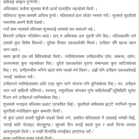
सधैंलाई सम्झन पुग्नेगरी।
अफिसबाट फर्कंदा शुभममा बेग्लै ऊर्जा प्रवाहित भइरहेको थियो ।
भोलिपल्ट शुभम समयमै अफिस पुग्यो। मल्लिकाले हात जोडेर नमस्ते गरी। शुभमले युवतीको
नमस्तेमा आफ्नै शैली देख्यो।
नयाँ काम भएकाले मल्लिका शुभमलाई कामको लय बसाउने भई।
बिस्तारै उनीहरु नजिकिन थाले। छन् त अफिसमा अरु युवती पनि थिए। मल्लिकासँग भने
उसको कुरा विशेष मिल्थ्यो। दुवैका विचार एकअर्कासँग मिल्थे। उनीहरु सँगै खाजा खान
जान थाले।
समय झण्डै एक वर्ष बितिसकेको थियो। त्यतिबेलासम्म उनीहरुबीच प्रेम, सम्बन्ध, दर्शन,
अध्यात्मका कुरा भइसकेका थिए। दुवैले एकअर्काका पुराना सम्बन्धका कुरा साटिसकेका
थिए। तर, उनीहरुबीच भनिने खाले प्रेम भएको भने थिएन। अझै पनि उनीहरु एकअर्कालाई
‘तपाईं’ सम्बोधन गर्थे।
उनीहरुले त्यतिबेलासम्म अलि टाढा घुम्न जाने योजना पनि बुनिसकेका थिए। तर, उनीहरु
जान भने कहिल्यै जाँदैनथे। स्वयम्भु, पशुपतिका जंगलमा पुगेर कहिलेकाहीँ लुकिछिपि चुरोट
पिउन भने उनीहरुले जानिसकेका थिए।
शुभमको भनाइमा मल्लिका ऊबाट प्रभावित थिई। युवतीको मामिलामा झट्टै नपग्लिने शुभम
युवतीको मनोविज्ञान बुझ्न कमजोर थियो।
यो कुरा उसले कसरी सुईंको पाएको थियो भने, एकदिन मल्लिकाले नै उसलाई भनेकी थिई,
‘तपाईं कति पोलाइट बोल्नुहुन्छ। सुरुको दिन तपाईं कालो हुक र कालै जिन्स लगाएर
आउनुभएको थियो। म त्यही दिनदेखि तपाईंबाट इम्प्रेस्ड भएँ।’
शुभम त्यतिबेला मक्ख परेको थियो।