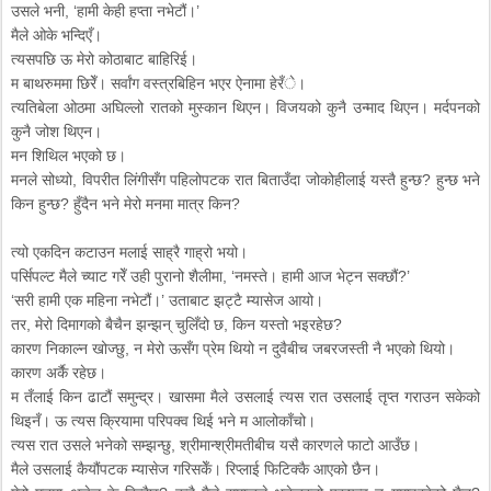
उसले भनी, ‘हामी केही हप्ता नभेटौं।’
मैले ओके भन्दिएँ।
त्यसपछि ऊ मेरो कोठाबाट बाहिरिई।
म बाथरुममा छिरेँ। सर्वांग वस्त्रबिहिन भएर ऐनामा हेरँे।
त्यतिबेला ओठमा अघिल्लो रातको मुस्कान थिएन। विजयको कुनै उन्माद थिएन। मर्दपनको
कुनै जोश थिएन।
मन शिथिल भएको छ।
मनले सोध्यो, विपरीत लिंगीसँग पहिलोपटक रात बिताउँदा जोकोहीलाई यस्तै हुन्छ? हुन्छ भने
किन हुन्छ? हुँदैन भने मेरो मनमा मात्र किन?
त्यो एकदिन कटाउन मलाई साह्रै गाह्रो भयो।
पर्सिपल्ट मैले च्याट गरेँ उही पुरानो शैलीमा, ‘नमस्ते। हामी आज भेट्न सक्छौं?’
‘सरी हामी एक महिना नभेटौं।’ उताबाट झट्टै म्यासेज आयो।
तर, मेरो दिमागको बैचैन झन्झन् चुलिँदो छ, किन यस्तो भइरहेछ?
कारण निकाल्न खोज्छु, न मेरो ऊसँग प्रेम थियो न दुवैबीच जबरजस्ती नै भएको थियो।
कारण अर्कै रहेछ।
म तँलाई किन ढाटौं समुन्द्र। खासमा मैले उसलाई त्यस रात उसलाई तृप्त गराउन सकेको
थिइनँ। ऊ त्यस क्रियामा परिपक्व थिई भने म आलोकाँचो।
त्यस रात उसले भनेको सम्झन्छु, श्रीमान्श्रीमतीबीच यसै कारणले फाटो आउँछ।
मैले उसलाई कैयौंपटक म्यासेज गरिसकेँ। रिप्लाई फिटिक्कै आएको छैन।