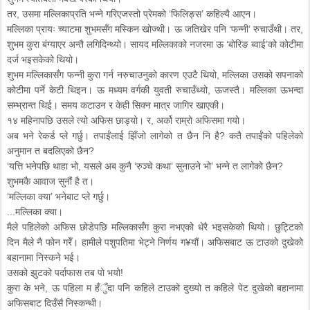
तर, उसमा मल्लिकाप्रति भन्ने गरिएजस्तो प्रेमको ‘फिलिङ्स’ कहिल्यै आएन।
मल्लिका प्रायः च्याटमा शुभमसँग मस्किन खोज्थी। ऊ जतिखेर पनि ‘फन्नी’ रुचाउँथी। तर,
शुभम कुरा बंग्याएर अन्तै लगिदिन्थ्यो। सायद मल्लिकाको नजरमा ऊ ‘बोरिङ ब्वाई’को कोटीमा
दर्ज भइसकेको थियो।
शुभम मल्लिकासँग फन्नी कुरा गर्न नरुचाउनुको कारण एउटै थियो, मल्लिका उसको सपनाको
कोटीमा पर्ने केटी थिइन। ऊ मध्यम वर्गकी युवती रुचाउँथ्यो, ऊजस्तै। मल्लिका ऊभन्दा
सम्भ्रान्त थिई। समय कटाउन र केही सिक्न मात्र जागिर खाएकी।
१४ महिनापछि उसले त्यो अफिस छाड्यो। र, अर्को राम्रो अफिसमा गयो।
अब भने रेकर्ड प्ले गर्छु। तपाईंलाई झिँजो लागेको त छैन नि है? कतै तपाईंको पहिलेको
अनुमान त बदलिएको छैन?
‘यत्ति भनेपछि थाहा भो, यसले अब कुनै ‘रुञ्चे कथा’ सुनाउने भो’ भन्ने त लागेको छैन?
शुभमकै आवाज सुनौं है त।
‘मल्लिका क्या’ भनेबाट प्ले गर्छु।
...मल्लिका क्या।
मैले पहिलेको अफिस छोडेपछि मल्लिकासँग कुरा नभएको धेरै भइसकेको थियो। छुट्टिको
दिन मैले नै फोन गरेँ। हामीले पशुपतिमा भेट्ने निर्णय ग¥यौं। अफिसबाट ऊ टाउको दुखेको
बहानामा निस्कने भई।
उसको झुटको पर्दाफास तब पो भयो!
कुरा के भने, ऊ पहिला म हँुँदा पनि कहिले टाउको दुख्यो त कहिले पेट दुखेको बहानामा
अफिसबाट दिउँसै निस्कन्थी।