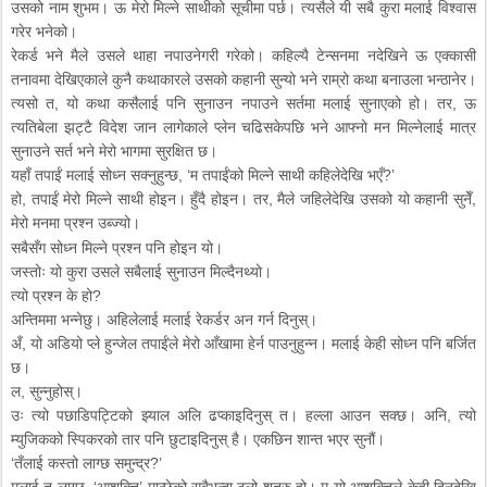
उसको नाम शुभम। ऊ मेरो मिल्ने साथीको सूचीमा पर्छ। त्यसैले यी सबै कुरा मलाई विश्वास
गरेर भनेको।
रेकर्ड भने मैले उसले थाहा नपाउनेगरी गरेको। कहिल्यै टेन्सनमा नदेखिने ऊ एक्कासी
तनावमा देखिएकाले कुनै कथाकारले उसको कहानी सुन्यो भने राम्रो कथा बनाउला भन्ठानेर।
त्यसो त, यो कथा कसैलाई पनि सुनाउन नपाउने सर्तमा मलाई सुनाएको हो। तर, ऊ
त्यतिबेला झट्टै विदेश जान लागेकाले प्लेन चढिसकेपछि भने आफ्नो मन मिल्नेलाई मात्र
सुनाउने सर्त भने मेरो भागमा सुरक्षित छ।
यहाँ तपाईं मलाई सोध्न सक्नुहुन्छ, ‘म तपाईंको मिल्ने साथी कहिलेदेखि भएँ?’
हो, तपाईं मेरो मिल्ने साथी होइन। हुँदै होइन। तर, मैले जहिलेदेखि उसको यो कहानी सुनेँ,
मेरो मनमा प्रश्न उब्ज्यो।
सबैसँग सोध्न मिल्ने प्रश्न पनि होइन यो।
जस्तोः यो कुरा उसले सबैलाई सुनाउन मिल्दैनथ्यो।
त्यो प्रश्न के हो?
अन्तिममा भन्नेछु। अहिलेलाई मलाई रेकर्डर अन गर्न दिनुस्।
अँ, यो अडियो प्ले हुन्जेल तपाईंले मेरो आँखामा हेर्न पाउनुहुन्न। मलाई केही सोध्न पनि बर्जित
छ।
ल, सुन्नुहोस्।
उः त्यो पछाडिपट्टिको झ्याल अलि ढप्काइदिनुस् त। हल्ला आउन सक्छ। अनि, त्यो
म्युजिकको स्पिकरको तार पनि छुटाइदिनुस् है। एकछिन शान्त भएर सुनौं।
‘तँलाई कस्तो लाग्छ समुन्द्र?’