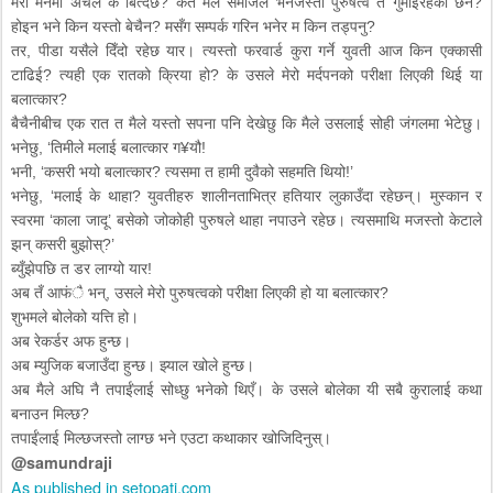
मेरो मनमा अचेल के बित्दैछ? कतै मैले समाजले भनेजस्तो पुरुषत्व त गुमाइरहेको छैन?
होइन भने किन यस्तो बेचैन? मसँग सम्पर्क गरिन भनेर म किन तड्पनु?
तर, पीडा यसैले दिँदो रहेछ यार। त्यस्तो फरवार्ड कुरा गर्ने युवती आज किन एक्कासी
टाढिई? त्यही एक रातको क्रिया हो? के उसले मेरो मर्दपनको परीक्षा लिएकी थिई या
बलात्कार?
बैचैनीबीच एक रात त मैले यस्तो सपना पनि देखेछु कि मैले उसलाई सोही जंगलमा भेटेछु।
भनेछु, ‘तिमीले मलाई बलात्कार ग¥यौ!
भनी, ‘कसरी भयो बलात्कार? त्यसमा त हामी दुवैको सहमति थियो!’
भनेछु, ‘मलाई के थाहा? युवतीहरु शालीनताभित्र हतियार लुकाउँदा रहेछन्। मुस्कान र
स्वरमा ‘काला जादू’ बसेको जोकोही पुरुषले थाहा नपाउने रहेछ। त्यसमाथि मजस्तो केटाले
झन् कसरी बुझोस्?’
ब्युँझेपछि त डर लाग्यो यार!
अब तँ आफंै भन्, उसले मेरो पुरुषत्वको परीक्षा लिएकी हो या बलात्कार?
शुभमले बोलेको यत्ति हो।
अब रेकर्डर अफ हुन्छ।
अब म्युजिक बजाउँदा हुन्छ। झ्याल खोले हुन्छ।
अब मैले अघि नै तपाईंलाई सोध्छु भनेको थिएँ। के उसले बोलेका यी सबै कुरालाई कथा
बनाउन मिल्छ?
तपाईंलाई मिल्छजस्तो लाग्छ भने एउटा कथाकार खोजिदिनुस्।
@samundraji
As published in setopati.com