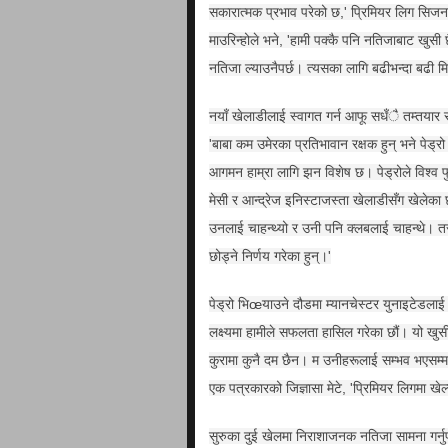
सकारात्मक प्रभाव परेको छ,' प्रिमियर लिग सिजनक
माउरिन्होले भने, 'हामी पक्कै पनि नतिजाबाट खुसी
नतिजा ल्याउनैपर्छ। त्यसका लागि बढीभन्दा बढी मिहि
नयाँ खेलाडीलाई स्वागत गर्न आफू सधँै तम्तयार रह
'बाबा कम उमेरका प्रतिभावान रक्षक हुन् भने पेड्रो 
आगमन हाम्रा लागि झन विशेष छ। पेड्रोले विश्व
मेसी र आन्द्रेज इनिस्टाजस्ता खेलाडीसँग खेलेका
उनलाई चाहन्थ्यो र उनी पनि क्लबलाई चाहन्थे।
छोड्ने निर्णय गरेका हुन्।'
पेड्रो भिœयाउने दौडमा म्यानचेस्टर युनाइटेडलाई 
लक्ष्यमा हामीले सफलता हासिल गरेका छौं। यो खुस
कुरामा कुनै दम छैन। म उनीहरूलाई सम्भव भएसम्म 
एक पत्रकारको जिज्ञासा मेटे, 'प्रिमियर लिगमा खेल
सुरुका दुई खेलमा निराशाजनक नतिजा सामना गर्नु