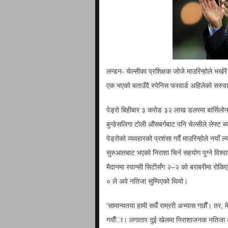
लन्डन- चेल्सीका प्रशिक्षक जोजे माउरिन्होले भर्खरै 
एक भएको बताउँदै स्पेनिस फरवार्ड अहिलेको सरुवा
पेड्रो बिहीबार ३ करोड ३२ लाख डलरमा बार्सिलो
बुन्डेसलिगा टोली औंसबर्गबाट पनि चेल्सीले लेफ्
पेड्रोको व्यवहारको प्रशंसा गर्दै माउरिन्होले नय
सुरुआतबाट भएको निराशा चिर्न सहयोग पुग्ने विश्वा
मैदानमा स्वान्सी सिटीसँग २–२ को बराबरीमा रोकिएको
० ले अवे नतिजा सुम्पिएको थियो।
'सामान्यतया हामी सधैँ राम्ररी अभ्यास गर्छौं। तर, 
गर्यौंा। लगातार दुई खेलमा निराशाजनक नतिजा