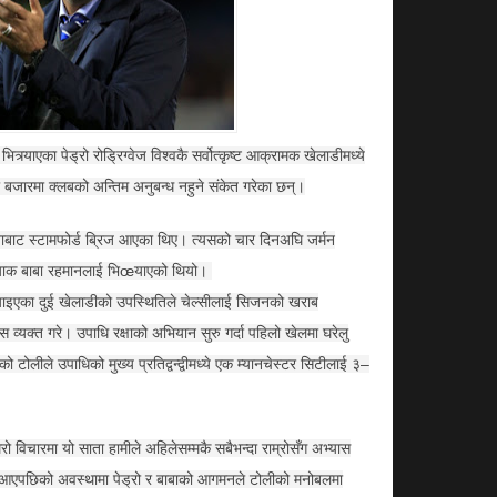
भित्र्याएका पेड्रो रोड्रिग्वेज विश्वकै सर्वोत्कृष्ट आक्रामक खेलाडीमध्ये
 बजारमा क्लबको अन्तिम अनुबन्ध नहुने संकेत गरेका छन्।
नाबाट स्टामफोर्ड ब्रिज आएका थिए। त्यसको चार दिनअघि जर्मन
ट ब्याक बाबा रहमानलाई भिœयाएको थियो।
ाँ ल्याइएका दुई खेलाडीको उपस्थितिले चेल्सीलाई सिजनको खराब
स व्यक्त गरे। उपाधि रक्षाको अभियान सुरु गर्दा पहिलो खेलमा घरेलु
 टोलीले उपाधिको मुख्य प्रतिद्वन्द्वीमध्ये एक म्यानचेस्टर सिटीलाई ३–
मेरो विचारमा यो साता हामीले अहिलेसम्मकै सबैभन्दा राम्रोसँग अभ्यास
 आएपछिको अवस्थामा पेड्रो र बाबाको आगमनले टोलीको मनोबलमा