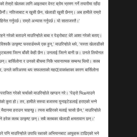
ो तेस्रो खेलका लागि आइतबार वेस्ट ब्रोम भ्रमण गर्ने तयारीमा रहँदा
 छैनौं। नतिजाबाट म खुसी छैन, खेलाडी खुसी छैनन्। अब हामीले राम्रो
नेत गर्नुपर्छ। राम्रो अभ्यास गर्नुपर्छ। यो साताजस्तै।'
ने गरेको बताउने माउरिन्होले बाबा र पेड्रोबाट धेरै आशा गरेको बताए।
विश्वकै उत्कृष्ट फरवार्डमध्ये एक हुन्,' माउरिन्होले थपे, 'यस्ता खेलाडीको
 फुटबलमा जित्न बाँकी केही छैन। उनलाई जित्ने बानी छ। उनले लियोनल
 छन्। बार्सिलोना र उनको बीचमा निकै भावनात्मक सम्बन्ध थियो। क्लब
 तर, उनले करिअरमा थप सफलताको महŒवाकांक्षाका कारण बार्सिलोना
पराजित गरेको चर्चाको माउरिन्होले खण्डन गरे। 'पेड्रो भिœयाउने
ीको कुरा हो। तर, हामीले सरुवा बजारमा युनाइटेडलाई हराएको भन्ने
मैदानमा हराउन चाहन्छु। त्यस बाहिरको मलाई चासो छैन,' माउरिन्होले
्ने हरेक क्लब उत्कृष्ट छन्। सबै क्लबका खेलाडी क्षमतावान छन्।'
परे पनि माउरिन्होले उपाधि रक्षाको अभियानबाट आफूहरू टाढिएको भने