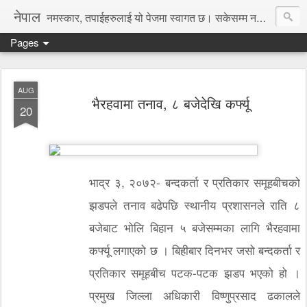
नेपाल
नमस्कार, तपाईहरुलाई यो पेजमा स्वागत छ। सकेसम्म नया तथा रोचक जानकारी, समाचार पस्कने छु।
Pages
AUG
भैरहवामा तनाव, ८ बजेदेखि कर्फ्यू
20
भाद्र ३, २०७२- बन्दकर्ता र प्रतिकार समूहबीचको
झडपले तनाव बढेपछि स्थानीय प्रशासनले राति ८
बजेबाट भोलि बिहान ५ बजेसम्मका लागि भैरहवामा
कर्फ्यू लगाएको छ । बिहीबार दिनभर जसो बन्दकर्ता र
प्रतिकार समूहबीच पटक-पटक झडप भएको हो ।
प्रमुख जिल्ला अधिकारी विष्णुप्रसाद ढकालले