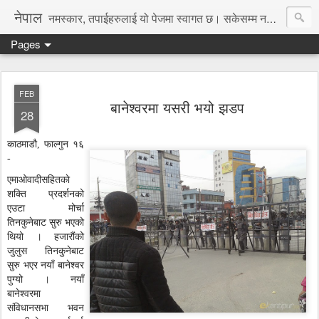
नेपाल
नमस्कार, तपाईहरुलाई यो पेजमा स्वागत छ। सकेसम्म नया तथा रोचक जानकारी, समाचार पस्कने छु।
Pages
FEB
बानेश्वरमा यसरी भयो झडप
28
काठमाडौ, फाल्गुन १६
-
एमाओवादीसहितकाे
शक्ति प्रदर्शनको
एउटा मोर्चा
तिनकुनेबाट सुरु भएको
थियो । हजारौंको
जुलुस तिनकुनेबाट
सुरु भएर नयाँ बानेश्वर
पुग्यो । नयाँ
बानेश्वरमा
संविधानसभा भवन